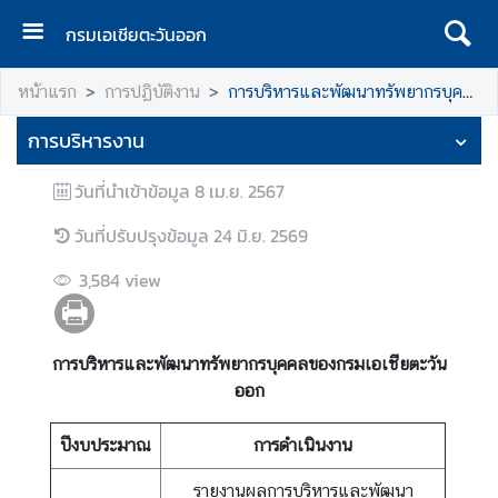
กรมเอเชียตะวันออก
ห
หน้าแรก
การปฏิบัติงาน
การบริหารและพัฒนาทรัพยากรบุคคล
น้
า
การบริหารงาน
แ
ร
วันที่นำเข้าข้อมูล
8 เม.ย. 2567
ก
วันที่ปรับปรุงข้อมูล
24 มิ.ย. 2569
ข้
อ
3,584
view
มู
ล
พื้
การบริหารและพัฒนาทรัพยากรบุคคลของกรมเอเชียตะวัน
น
ออก
ฐ
า
ปีงบประมาณ
การดำเนินงาน
น
ห
รายงานผลการบริหารและพัฒนา