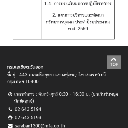
1.4. การประเมินผลการปฏิบัติราชการ
เ
อ
2. แผนการบริหารและพัฒนา
เ
ทรัพยากรบุคคล ประจำปีงบประมาณ
ชี
พ.ศ. 2569
ย
ต
ะ
วั
น
TOP
กรมเอเชียตะวันออก
อ
อ
ที่อยู่ : 443 ถนนศรีอยุธยา แขวงทุ่งพญาไท เขตราชเทวี
ก
กรุงเทพฯ 10400
เวลาทำการ : จันทร์-ศุกร์ 8:30 - 16:30 น. (ยกเว้นวันหยุด
ก
นักขัตฤกษ์)
า
02 643 5194
ร
02 643 5193
ป
saraban1300@mfa.go.th
ฏิ