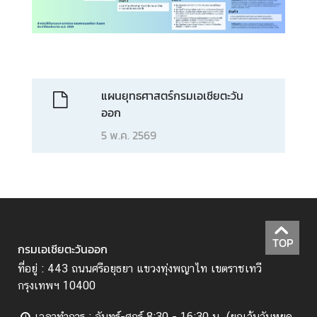
น่
ว
ย
ง
า
แผนยุทธศาสตร์กรมเอเชียตะวัน
น
ออก
5 พ.ค. 2569
เ
กี่
ย
ว
กั
บ
TOP
ภู
กรมเอเชียตะวันออก
มิ
ที่อยู่ : 443 ถนนศรีอยุธยา แขวงทุ่งพญาไท เขตราชเทวี
ภ
กรุงเทพฯ 10400
า
ค
เวลาทำการ : จันทร์-ศุกร์ 8:30 - 16:30 น. (ยกเว้นวันหยุด