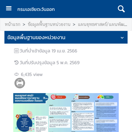
กรมเอเชียตะวันออก
ห
หน้าแรก
ข้อมูลพื้นฐานหน่วยงาน
แผนยุทธศาสตร์/แผนพัฒนาหน่วยงาน
น้
า
ข้อมูลพื้นฐานของหน่วยงาน
แ
ร
วันที่นำเข้าข้อมูล
19 เม.ย. 2566
ก
วันที่ปรับปรุงข้อมูล
5 พ.ค. 2569
ข้
อ
6,435
view
มู
ล
พื้
น
ฐ
า
น
ห