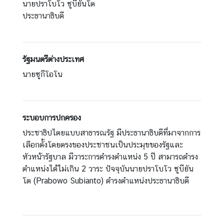
นายปราโบโว ซูบียันโต
บั
ประธานาธิบดี
ติ
ง
า
น
รัฐมนตรีต่างประเทศ
นายซูกีโอโน
ข่
า
ว
ระบอบการปกครอง
ป
ประชาธิปไตยแบบสาธารณรัฐ มีประธานาธิบดีที่มาจากการ
ร
เลือกตั้ง
โดยตรงของประชาชนเป็นประมุขของรัฐและ
ะ
หัวหน้ารัฐบาล
มีวาระการดำรงตำแหน่ง 5 ปี สามารถดำรง
ช
ตำแหน่งได้ไม่เกิน 2
วาระ ปัจจุบันนายปราโบโว ซูบียัน
า
โต (Prabowo Subianto) ดำรงตำแหน่ง
ประธานาธิบดี
สั
ม
พั
น