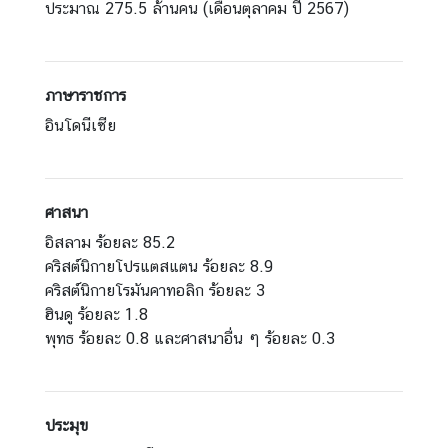
ประมาณ 275.5 ล้านคน (เดือนตุลาคม ปี 2567)
เ
อ
เ
ชี
ภาษาราชการ
ย
อินโดนีเซีย
ต
ะ
วั
น
ศาสนา
อ
อิสลาม ร้อยละ 85.2
อ
คริสต์นิกายโปรแตสแตน ร้อยละ 8.9
ก
คริสต์นิกายโรมันคาทอลิก ร้อยละ 3
ฮินดู ร้อยละ 1.8
พุทธ ร้อยละ 0.8 และศาสนาอื่น ๆ ร้อยละ 0.3
ก
า
ร
ป
ประมุข
ฏิ