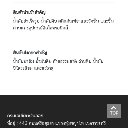
ท
า
สินค้านำเข้าสำคัญ
ง
น้ำมันสำเร็จรูป น้ำมันดิบ ผลิตภัณฑ์ยาและวัคซีน และชิ้น
แ
ส่วนและอุปกรณ์อิเล็กทรอนิกส์
ส
ด
ง
ค
สินค้าส่งออกสำคัญ
ว
น้ำมันปาล์ม น้ำมันดิบ ก๊าซธรรมชาติ ถ่านหิน น้ำมัน
า
ปิโตรเลียม และแร่ธาตุ
ม
คิ
ด
เ
ห็
น
TOP
กรมเอเชียตะวันออก
Q
ที่อยู่ : 443 ถนนศรีอยุธยา แขวงทุ่งพญาไท เขตราชเทวี
&