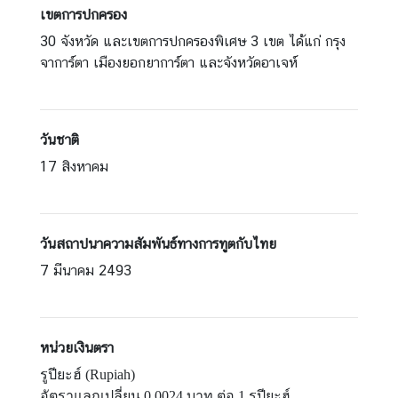
เขตการปกครอง
ธ์
30 จังหวัด และเขตการปกครองพิเศษ 3 เขต ได้แก่ กรุง
จาการ์ตา เมืองยอกยาการ์ตา และจังหวัดอาเจห์
ป
ร
ะ
ก
วันชาติ
า
17 สิงหาคม
ศ
ก
วันสถาปนาความสัมพันธ์ทางการทูตกับไทย
า
7 มีนาคม 2493
ร
จั
ด
ซื้
หน่วยเงินตรา
อ
รูปียะฮ์ (Rupiah)
จั
อัตราแลกเปลี่ยน 0.0024 บาท ต่อ 1 รูปียะฮ์