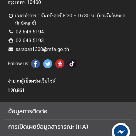
กรุงเทพฯ 10400
A
ก
เวลาทำการ : จันทร์-ศุกร์ 8:30 - 16:30 น. (ยกเว้นวันหยุด
า
นักขัตฤกษ์)
ร
02 643 5194
เ
02 643 5193
ฉ
saraban1300@mfa.go.th
ลิ
ม
Follow us:
ฉ
ล
อ
จำนวนผู้เยี่ยมชมเว็บไซต์
ง
120,861
ค
ร
ข้อมูลการติดต่อ
บ
ร
อ
การเปิดเผยข้อมูลสาธารณะ (ITA)
บ