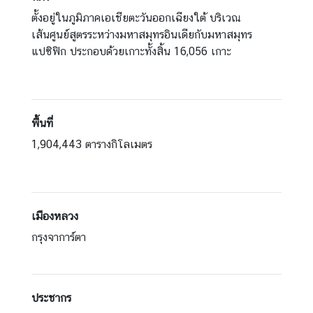
น่
ตั้งอยู่ในภูมิภาคเอเชียตะวันออกเฉียงใต้ บริเวณ
ว
เส้นศูนย์สูตรระหว่างมหาสมุทรอินเดียกับมหาสมุทร
ย
แปซิฟิก ประกอบด้วยเกาะทั้งสิ้น 16,056 เกาะ
ง
า
น
พื้นที่
เ
1,904,443 ตารางกิโลเมตร
กี่
ย
ว
กั
เมืองหลวง
บ
กรุงจาการ์ตา
ภู
มิ
ภ
า
ประชากร
ค