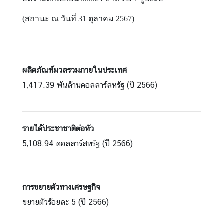
ด
จ้
(สถานะ ณ วันที่ 31 ตุลาคม 2567)
า
ง
ข
อ
ผลิตภัณฑ์มวลรวมภายในประเทศ
ง
1,417.39 พันล้านดอลลาร์สหรัฐ (ปี 2566)
ห
น่
ว
ย
รายได้ประชาชาติต่อหัว
ง
5,108.94 ดอลลาร์สหรัฐ (ปี 2566)
า
น
การขยายตัวทางเศรษฐกิจ
ช่
ขยายตัวร้อยละ 5 (ปี 2566)
อ
ง