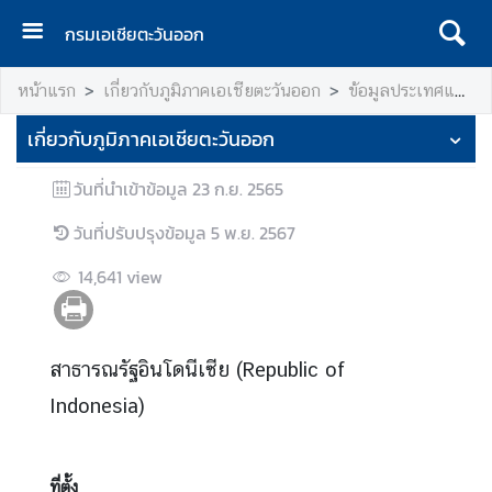
กรมเอเชียตะวันออก
ห
หน้าแรก
เกี่ยวกับภูมิภาคเอเชียตะวันออก
ข้อมูลประเทศและเขตเศรษฐกิจในภูมิภาค
น้
า
เกี่ยวกับภูมิภาคเอเชียตะวันออก
แ
ร
วันที่นำเข้าข้อมูล
23 ก.ย. 2565
ก
วันที่ปรับปรุงข้อมูล
5 พ.ย. 2567
ข้
อ
14,641
view
มู
ล
พื้
สาธารณรัฐอินโดนีเซีย (Republic of
น
Indonesia)
ฐ
า
น
ห
ที่ตั้ง