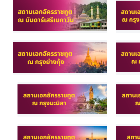
น่
ว
ย
ง
า
น
เ
กี่
ย
ว
กั
บ
ภู
มิ
ภ
า
ค