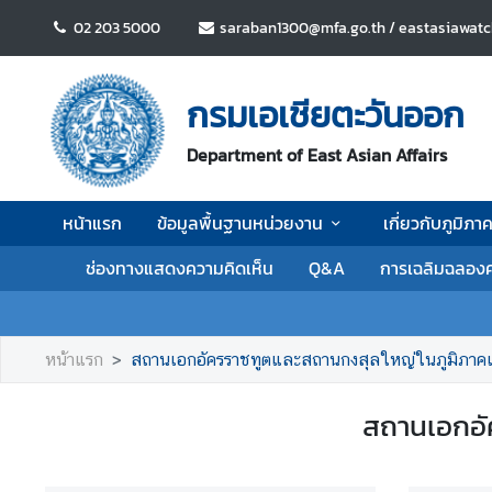
02 203 5000
saraban1300@mfa.go.th / eastasiawat
ห
น้
กรมเอเชียตะวันออก
า
แ
Department of East Asian Affairs
ร
ก
หน้าแรก
ข้อมูลพื้นฐานหน่วยงาน
เกี่ยวกับภูมิภ
ข้
ช่องทางแสดงความคิดเห็น
Q&A
การเฉลิมฉลองค
อ
มู
ล
พื้
หน้าแรก
สถานเอกอัครราชทูตและสถานกงสุลใหญ่ในภูมิภาคเ
น
ฐ
สถานเอกอั
า
น
ห