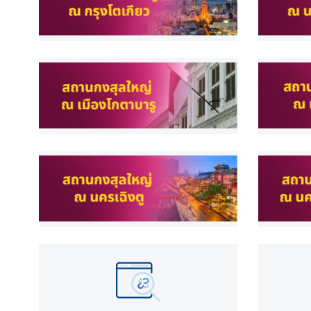
เ
อ
เ
ชี
ย
ต
ะ
วั
น
อ
อ
ก
ก
า
ร
ป
ฏิ