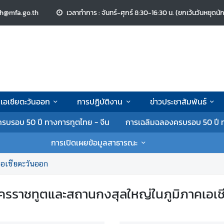
ch@mfa.go.th
เวลาทำการ : จันทร์-ศุกร์ 8:30-16:30 น. (ยกเว้นวันหยุดนั
าคเอเชียตะวันออก
การปฏิบัติงาน
ข่าวประชาสัมพันธ์
รบรอบ 50 ปี ทางการทูตไทย - จีน
การเฉลิมฉลองครบรอบ 50 ปี ท
การเปิดเผยข้อมูลสาธารณะ
อเชียตะวันออก
ครราชทูตและสถานกงสุลใหญ่ในภูมิภาคเอเช