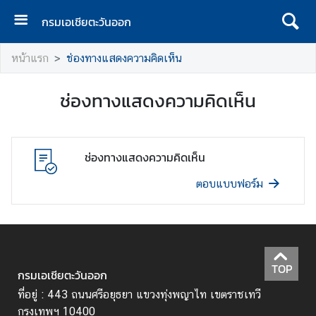
กรมเอเชียตะวันออก
ห
หน้าแรก
ช่องทางแสดงความคิดเห็น
น้
า
ช่องทางแสดงความคิดเห็น
แ
ร
ก
ช่องทางแสดงความคิดเห็น
ข้
อ
ตอบแบบฟอร์ม
มู
ล
พื้
น
ฐ
TOP
กรมเอเชียตะวันออก
า
น
ที่อยู่ : 443 ถนนศรีอยุธยา แขวงทุ่งพญาไท เขตราชเทวี
ห
กรุงเทพฯ 10400