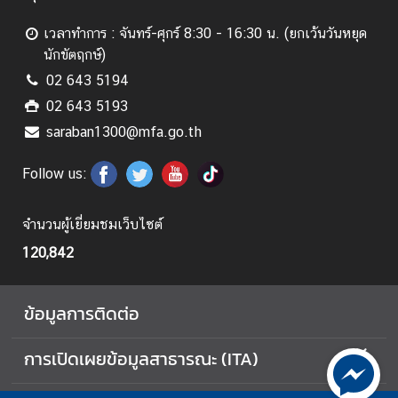
น่
เวลาทำการ : จันทร์-ศุกร์ 8:30 - 16:30 น. (ยกเว้นวันหยุด
ว
นักขัตฤกษ์)
ย
ง
02 643 5194
า
02 643 5193
น
saraban1300@mfa.go.th
Follow us:
เ
กี่
ย
จำนวนผู้เยี่ยมชมเว็บไซต์
ว
120,842
กั
บ
ภู
ข้อมูลการติดต่อ
มิ
ภ
การเปิดเผยข้อมูลสาธารณะ (ITA)
า
ค