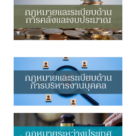
น่
ว
ย
ง
า
น
เ
กี่
ย
ว
กั
บ
ภู
มิ
ภ
า
ค