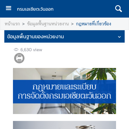
กรมเอเชียตะวันออก
ห
หน้าแรก
ข้อมูลพื้นฐานหน่วยงาน
กฎหมายที่เกี่ยวข้อง
น้
า
ข้อมูลพื้นฐานของหน่วยงาน
แ
ร
6,630
view
ก
ข้
อ
มู
ล
พื้
น
ฐ
า
น
ห