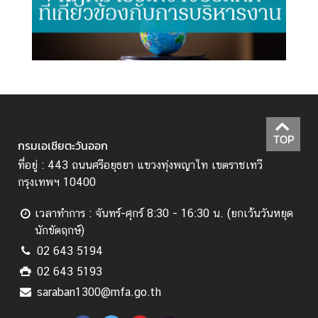
เ
อ
เ
ชี
ย
ต
ะ
วั
TOP
กรมเอเชียตะวันออก
น
ที่อยู่ : 443 ถนนศรีอยุธยา แขวงทุ่งพญาไท เขตราชเทวี
อ
กรุงเทพฯ 10400
อ
ก
เวลาทำการ : จันทร์-ศุกร์ 8:30 - 16:30 น. (ยกเว้นวันหยุด
นักขัตฤกษ์)
ก
02 643 5194
า
02 643 5193
ร
saraban1300@mfa.go.th
ป
ฏิ