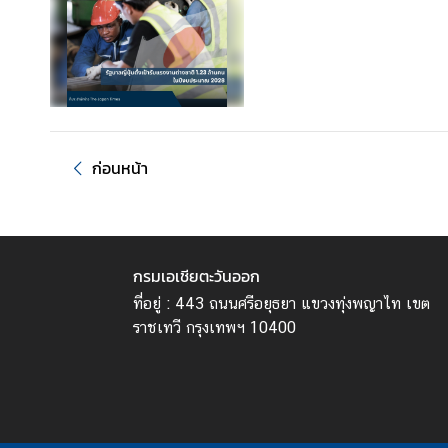
เ
อ
เ
ชี
ย
ต
ะ
ก่อนหน้า
วั
น
อ
อ
กรมเอเชียตะวันออก
ก
ที่อยู่ : 443 ถนนศรีอยุธยา แขวงทุ่งพญาไท เขต
ราชเทวี กรุงเทพฯ 10400
ก
า
ร
ป
ฏิ