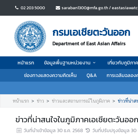
02 203 5000
saraban1300@mfa.go.th / eastasiawat
ห
น้
กรมเอเชียตะวันออก
า
แ
Department of East Asian Affairs
ร
ก
หน้าแรก
ข้อมูลพื้นฐานหน่วยงาน
เกี่ยวกับภูมิภ
ข้
ช่องทางแสดงความคิดเห็น
Q&A
การเฉลิมฉลองค
อ
มู
ล
พื้
หน้าแรก
ข่าว
ข่าวและสถานการณ์ในภูมิภาค
ข่าวที่น่
น
ฐ
ข่าวที่น่าสนใจในภูมิภาคเอเชียตะวันออก 
า
น
วันที่นำเข้าข้อมูล
30 ธ.ค. 2568
วันที่ปรับปรุงข้อมูล
30 
ห