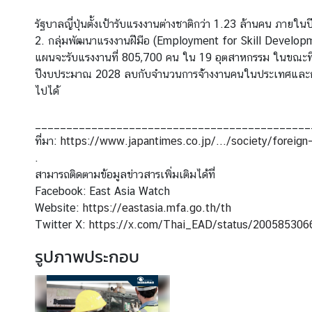
น่
รัฐบาลญี่ปุ่นตั้งเป้ารับแรงงานต่างชาติกว่า 1.23 ล้านคน ภา
ว
2. กลุ่มพัฒนาแรงงานฝีมือ (Employment for Skill Developmen
ย
แผนจะรับแรงงานที่ 805,700 คน ใน 19 อุตสาหกรรม ในขณะที่
ง
ปีงบประมาณ 2028 ลบกับจำนวนการจ้่างงานคนในประเทศและการนำ
า
ไปได้
น
____________________________________________
เ
ที่มา:
https://www.japantimes.co.jp/.../society/foreign
กี่
.
ย
สามารถติดตามข้อมูลข่าวสารเพิ่มเติมได้ที่
ว
Facebook: East Asia Watch
กั
Website:
https://eastasia.mfa.go.th/th
บ
Twitter X:
https://x.com/Thai_EAD/status/20058530
ภู
รูปภาพประกอบ
มิ
ภ
า
ค